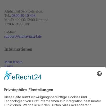
Alphavital Servicetelefon:
Tel.:
0800 49 10 403
Mo-Fr.: 09:00-12:00 Uhr und
17:00-19:00 Uhr
E-Mail:
support@alphavital24.de
Informationen
Mein Konto
Kasse
Warenkorb
Versand
Zahlungsarten
AGB
Widerruf
Cookie-Einstellungen
Unsere Partner