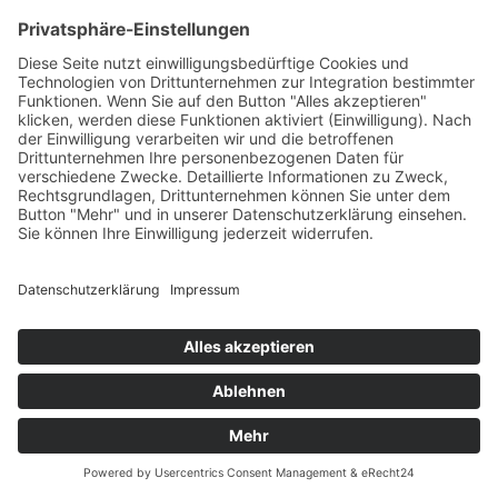
AlphaVital SYNERGY | 2,5% wasserlösliches CBD | THC frei |
Inhalt 10 ml