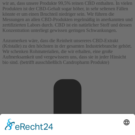
wir an, dass unsere Produkte 99,5% reinen CBD enthalten. In vielen
Produkten ist der CBD-Gehalt sogar höher, in sehr seltenen Fällen
könnte er um einen Bruchteil niedriger sein. Wir führen die
Messungen an allen CBD-Produkten regelmäßig in anerkannten und
zertifizierten Labors durch. CBD ist ein natürlicher Stoff und dessen
Konzentration unterliegt gewissen geringen Schwankungen.
Anzumerken wäre, dass die Reinheit unsereres CBD-Extrakt
(Kristalle) zu den höchsten in der gesamten Industriebranche gehört.
Wir schenken Rohmaterialien, die wir erhalten, eine große
Aufmerksamkeit und vergewissern uns, dass sie in jeder Hinsicht
bio sind. (betrifft ausschließlich Candropharm Produkte)