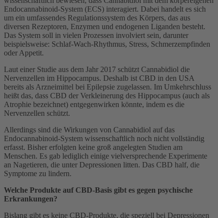
wissenschaftlich bewiesen, dass Cannabidiol mit dem körpereigenen
Endocannabinoid-System (ECS) interagiert. Dabei handelt es sich
um ein umfassendes Regulationssystem des Körpers, das aus
diversen Rezeptoren, Enzymen und endogenen Liganden besteht.
Das System soll in vielen Prozessen involviert sein, darunter
beispielsweise: Schlaf-Wach-Rhythmus, Stress, Schmerzempfinden
oder Appetit.
Laut einer Studie aus dem Jahr 2017 schützt Cannabidiol die
Nervenzellen im Hippocampus. Deshalb ist CBD in den USA
bereits als Arzneimittel bei Epilepsie zugelassen. Im Umkehrschluss
heißt das, dass CBD der Verkleinerung des Hippocampus (auch als
Atrophie bezeichnet) entgegenwirken könnte, indem es die
Nervenzellen schützt.
Allerdings sind die Wirkungen von Cannabidiol auf das
Endocannabinoid-System wissenschaftlich noch nicht vollständig
erfasst. Bisher erfolgten keine groß angelegten Studien am
Menschen. Es gab lediglich einige vielversprechende Experimente
an Nagetieren, die unter Depressionen litten. Das CBD half, die
Symptome zu lindern.
Welche Produkte auf CBD-Basis gibt es gegen psychische
Erkrankungen?
Bislang gibt es keine CBD-Produkte, die speziell bei Depressionen